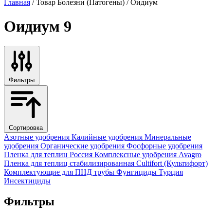
Главная
/ Товар Болезни (Патогены) / Оидиум
Оидиум
9
Фильтры
Сортировка
Азотные удобрения
Калийные удобрения
Минеральные
удобрения
Органические удобрения
Фосфорные удобрения
Пленка для теплиц
Россия
Комплексные удобрения
Avagro
Пленка для теплиц стабилизированная
Cultifort (Культифорт)
Комплектующие для ПНД трубы
Фунгициды
Турция
Инсектициды
Фильтры