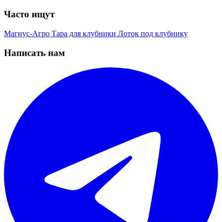
Часто ищут
Магнус-Агро
Тара для клубники
Лоток под клубнику
Написать нам