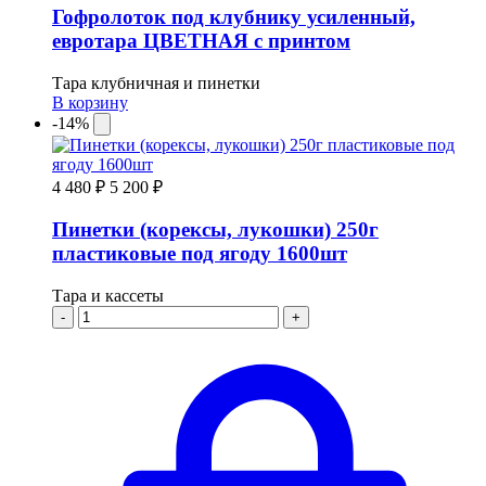
Гофролоток под клубнику усиленный,
евротара ЦВЕТНАЯ с принтом
Тара клубничная и пинетки
В корзину
-14%
4 480 ₽
5 200 ₽
Пинетки (корексы, лукошки) 250г
пластиковые под ягоду 1600шт
Тара и кассеты
-
+