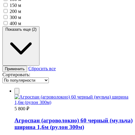
150 м
200 м
300 м
400 м
Показать еще (2)
Сбросить все
Применить
Сортировать:
5 800 ₽
Агроспан (агроволокно) 60 черный (мульча)
ширина 1,6м (рулон 300м)