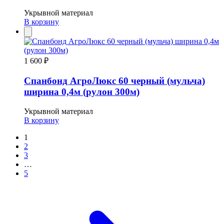
Укрывной материал
В корзину
1 600 ₽
Спанбонд АгроЛюкс 60 черный (мульча)
ширина 0,4м (рулон 300м)
Укрывной материал
В корзину
Пагинация
1
2
записей
3
…
5