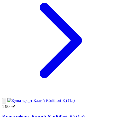
1 900 ₽
Культифорт Калий (Cultifort-K) (1л)